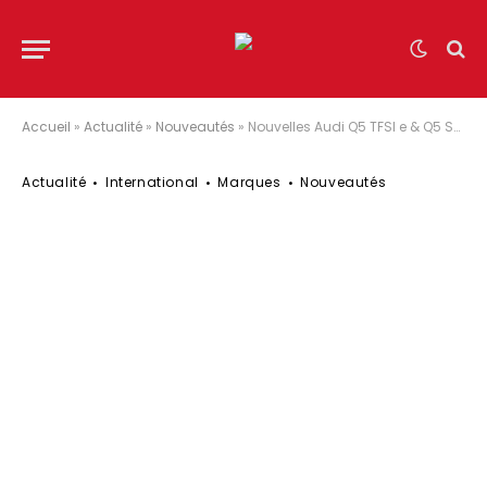
Accueil
»
Actualité
»
Nouveautés
»
Nouvelles Audi Q5 TFSI e & Q5 Sportback TFSI e : désormais disponibles en France à partir de 62.990 €
Actualité
International
Marques
Nouveautés