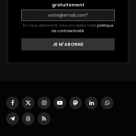
gratuitement
En vous abonnant, vous acceptez notre
politique
de confidentialité
.
Facebook
X
Instagram
YouTube
Mastodon
LinkedIn
WhatsApp
(Twitter)
Partager
Threads
RSS
sur
Telegram