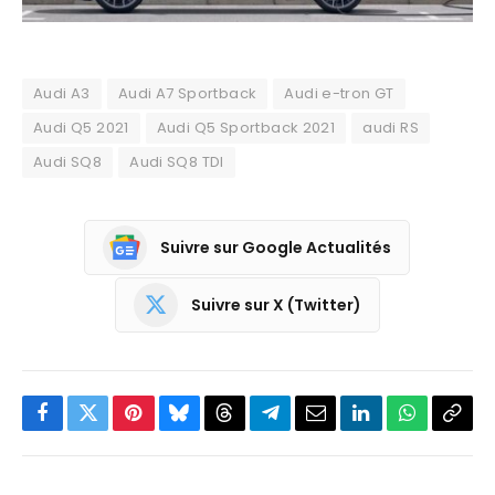
Audi A3
Audi A7 Sportback
Audi e-tron GT
Audi Q5 2021
Audi Q5 Sportback 2021
audi RS
Audi SQ8
Audi SQ8 TDI
Suivre sur Google Actualités
Suivre sur X (Twitter)
Facebook
Twitter
Pinterest
Bluesky
Threads
Partager
Email
LinkedIn
WhatsApp
Copi
sur
le