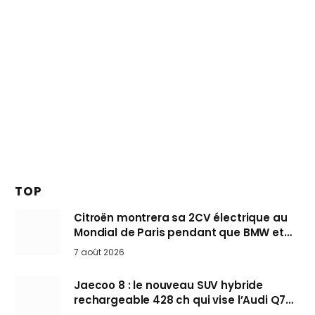
TOP
Citroën montrera sa 2CV électrique au
Mondial de Paris pendant que BMW et
Mini désertent le salon
7 août 2026
Jaecoo 8 : le nouveau SUV hybride
rechargeable 428 ch qui vise l’Audi Q7
arrive en Europe cet automne