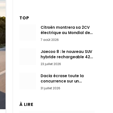
TOP
Citroën montrera sa 2CV
électrique au Mondial de
Paris pendant que BMW et
7 août 2026
Mini désertent le salon
Jaecoo 8 : le nouveau SUV
hybride rechargeable 428
ch qui vise l’Audi Q7 arrive
23 juillet 2026
en Europe cet automne
Dacia écrase toute la
concurrence sur un
marché où personne ne
31 juillet 2026
l’attendait
À LIRE