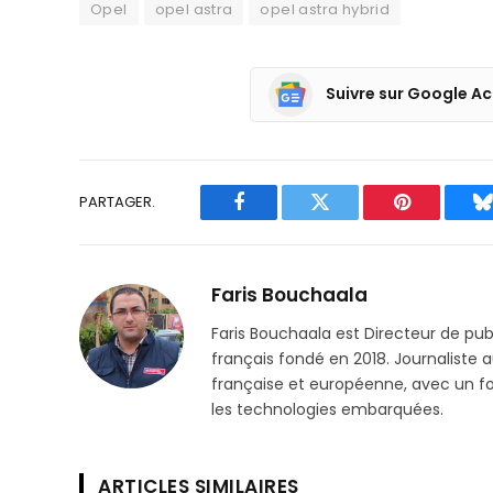
Opel
opel astra
opel astra hybrid
Suivre sur Google Ac
PARTAGER.
Facebook
Twitter
Pinterest
B
Faris Bouchaala
Faris Bouchaala est Directeur de pu
français fondé en 2018. Journaliste a
française et européenne, avec un focu
les technologies embarquées.
ARTICLES SIMILAIRES