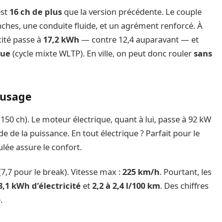
est
16 ch de plus
que la version précédente. Le couple
anches, une conduite fluide, et un agrément renforcé. À
cité passe à
17,2 kWh
— contre 12,4 auparavant — et
que
(cycle mixte WLTP). En ville, on peut donc rouler
sans
’usage
(150 ch). Le moteur électrique, quant à lui, passe à 92 kW
ide de la puissance. En tout électrique ? Parfait pour le
lée assure le confort.
(7,7 pour le break). Vitesse max :
225 km/h
. Pourtant, les
3,1 kWh d’électricité
et
2,2 à 2,4 l/100 km
. Des chiffres
.