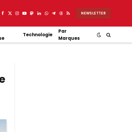
NEWSLETTER
Facebook
X
Instagram
YouTube
Mastodon
LinkedIn
WhatsApp
Partager
Threads
RSS
(Twitter)
sur
Telegram
Par
Technologie
ue
Marques
e