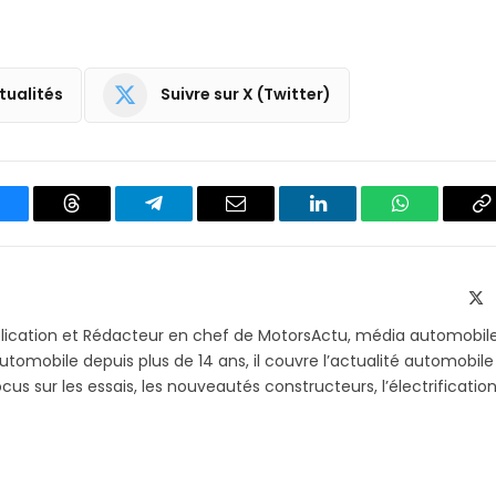
tualités
Suivre sur X (Twitter)
luesky
Threads
Partager
Email
LinkedIn
WhatsApp
C
sur
le
Telegram
li
X
(T
blication et Rédacteur en chef de MotorsActu, média automobil
utomobile depuis plus de 14 ans, il couvre l’actualité automobile
s sur les essais, les nouveautés constructeurs, l’électrification