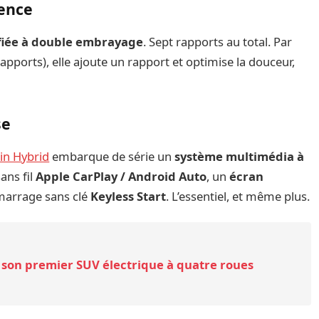
ience
ifiée à double embrayage
. Sept rapports au total. Par
x rapports), elle ajoute un rapport et optimise la douceur,
se
-in Hybrid
embarque de série un
système multimédia à
sans fil
Apple CarPlay / Android Auto
, un
écran
émarrage sans clé
Keyless Start
. L’essentiel, et même plus.
à son premier SUV électrique à quatre roues