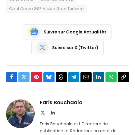
Opel Corsa GSE Vision Gran Turismo
Suivre sur Google Actualités
Suivre sur X (Twitter)
Facebook
Twitter
Pinterest
Bluesky
Threads
Partager
Email
LinkedIn
WhatsApp
Copi
sur
le
Telegram
lien
Faris Bouchaala
X
LinkedIn
(Twitter)
Faris Bouchaala est Directeur de
publication et Rédacteur en chef de