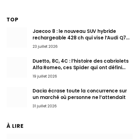
TOP
Jaecoo 8 : le nouveau SUV hybride
rechargeable 428 ch qui vise l’Audi Q7
arrive en Europe cet automne
23 juillet 2026
Duetto, 8C, 4C : l’histoire des cabriolets
Alfa Romeo, ces Spider qui ont défini
l’art de rouler cheveux au vent
19 juillet 2026
Dacia écrase toute la concurrence sur
un marché où personne ne l’attendait
31 juillet 2026
À LIRE