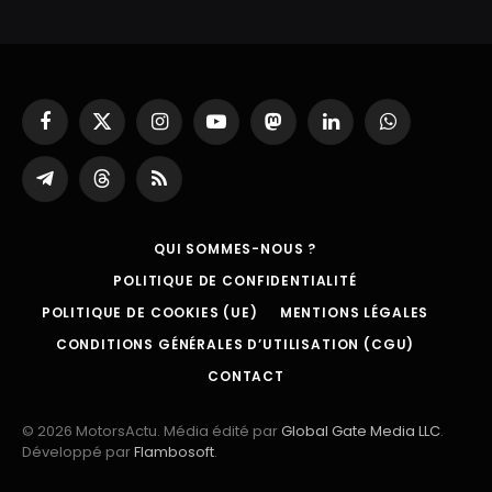
Facebook
X
Instagram
YouTube
Mastodon
LinkedIn
WhatsApp
(Twitter)
Partager
Threads
RSS
sur
Telegram
QUI SOMMES-NOUS ?
POLITIQUE DE CONFIDENTIALITÉ
POLITIQUE DE COOKIES (UE)
MENTIONS LÉGALES
CONDITIONS GÉNÉRALES D’UTILISATION (CGU)
CONTACT
© 2026 MotorsActu. Média édité par
Global Gate Media LLC
.
Développé par
Flambosoft
.