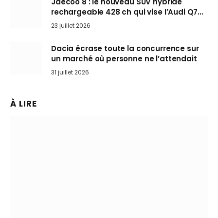
Jaecoo 8 : le nouveau SUV hybride
rechargeable 428 ch qui vise l’Audi Q7
arrive en Europe cet automne
23 juillet 2026
Dacia écrase toute la concurrence sur
un marché où personne ne l’attendait
31 juillet 2026
À LIRE