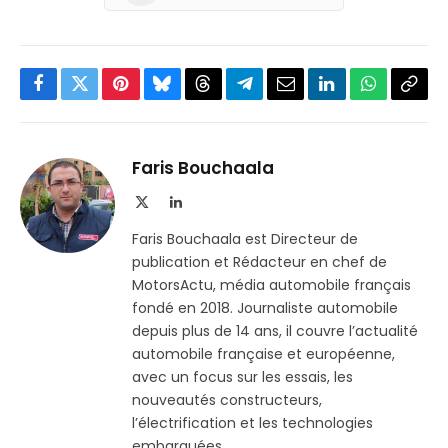
Facebook
Twitter
Pinterest
Bluesky
Threads
Partager
Email
LinkedIn
WhatsApp
Copi
sur
le
Telegram
lien
Faris Bouchaala
X
LinkedIn
(Twitter)
Faris Bouchaala est Directeur de
publication et Rédacteur en chef de
MotorsActu, média automobile français
fondé en 2018. Journaliste automobile
depuis plus de 14 ans, il couvre l’actualité
automobile française et européenne,
avec un focus sur les essais, les
nouveautés constructeurs,
l’électrification et les technologies
embarquées.