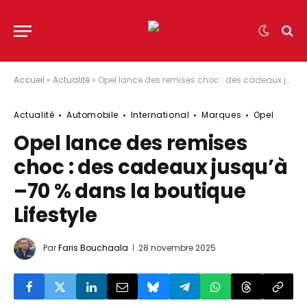
Accueil
»
Actualité
»
Opel lance des remises choc : des cadeaux jusqu’à –70 % dans la boutique Lifestyle
Actualité
Automobile
International
Marques
Opel
Opel lance des remises
choc : des cadeaux jusqu’à
–70 % dans la boutique
Lifestyle
Par
Faris Bouchaala
28 novembre 2025