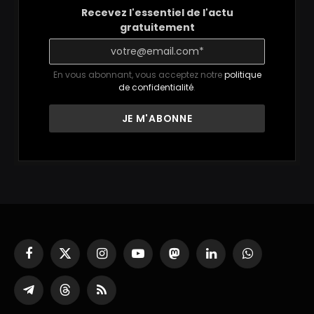
Recevez l'essentiel de l'actu
gratuitement
En vous abonnant, vous acceptez notre
politique
de confidentialité
.
Facebook
X
Instagram
YouTube
Mastodon
LinkedIn
WhatsApp
(Twitter)
Partager
Threads
RSS
sur