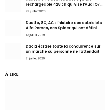
rechargeable 428 ch qui vise l’Audi Q7
arrive en Europe cet automne
23 juillet 2026
Duetto, 8C, 4C : l’histoire des cabriolets
Alfa Romeo, ces Spider qui ont défini
l’art de rouler cheveux au vent
19 juillet 2026
Dacia écrase toute la concurrence sur
un marché où personne ne l’attendait
31 juillet 2026
À LIRE