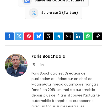
Suivre sur Google Actualités
Suivre sur X (Twitter)
Facebook
Twitter
Pinterest
Bluesky
Threads
Partager
Email
LinkedIn
WhatsApp
Copi
sur
le
Telegram
lien
Faris Bouchaala
X
LinkedIn
(Twitter)
Faris Bouchaala est Directeur de
publication et Rédacteur en chef de
MotorsActu, média automobile français
fondé en 2018. Journaliste automobile
depuis plus de 14 ans, il couvre l’actualité
automobile française et européenne,
avec un focus sur les essais, les