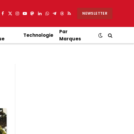
NEWSLETTER
Facebook
X
Instagram
YouTube
Mastodon
LinkedIn
WhatsApp
Partager
Threads
RSS
(Twitter)
sur
Telegram
Par
Technologie
ue
Marques