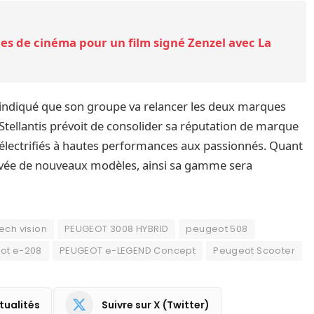
les de cinéma pour un film signé Zenzel avec La
nt indiqué que son groupe va relancer les deux marques
Stellantis prévoit de consolider sa réputation de marque
électrifiés à hautes performances aux passionnés. Quant
rrivée de nouveaux modèles, ainsi sa gamme sera
ech vision
PEUGEOT 3008 HYBRID
peugeot 508
ot e-208
PEUGEOT e-LEGEND Concept
Peugeot Scooter
tualités
Suivre sur X (Twitter)