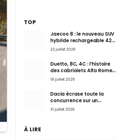
TOP
Jaecoo 8 : le nouveau SUV
hybride rechargeable 428
ch qui vise l’Audi Q7 arrive
23 juillet 2026
en Europe cet automne
Duetto, 8C, 4C : l’histoire
des cabriolets Alfa Romeo,
ces Spider qui ont défini
19 juillet 2026
l’art de rouler cheveux au
vent
Dacia écrase toute la
concurrence sur un
marché où personne ne
31 juillet 2026
l’attendait
À LIRE