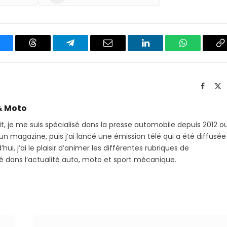
luesky
Threads
Partager
Email
LinkedIn
WhatsApp
C
sur
le
Telegram
li
Facebo
X
(T
& Moto
it, je me suis spécialisé dans la presse automobile depuis 2012 o
 magazine, puis j’ai lancé une émission télé qui a été diffusée
hui, j’ai le plaisir d’animer les différentes rubriques de
sé dans l’actualité auto, moto et sport mécanique.