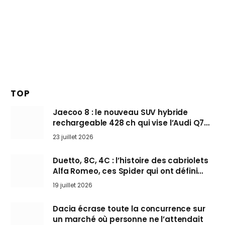
TOP
Jaecoo 8 : le nouveau SUV hybride
rechargeable 428 ch qui vise l’Audi Q7
arrive en Europe cet automne
23 juillet 2026
Duetto, 8C, 4C : l’histoire des cabriolets
Alfa Romeo, ces Spider qui ont défini
l’art de rouler cheveux au vent
19 juillet 2026
Dacia écrase toute la concurrence sur
un marché où personne ne l’attendait