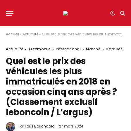
Accueil
»
Actualité
»
Quel est le prix des véhicules les plus immatriculés en 2018 en occasion cinq ans après ? (Classement exclusif leboncoin / L’argus)
Actualité
Automobile
International
Marché
Marques
Quel est le prix des
véhicules les plus
immatriculés en 2018 en
occasion cinq ans après ?
(Classement exclusif
leboncoin / L’argus)
Par
Faris Bouchaala
27 mars 2024