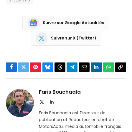
STELLANTIS
Suivre sur Google Actualités
Suivre sur X (Twitter)
Facebook
Twitter
Pinterest
Bluesky
Threads
Partager
Email
LinkedIn
WhatsApp
Copi
sur
le
Telegram
lien
Faris Bouchaala
X
LinkedIn
(Twitter)
Faris Bouchaala est Directeur de
publication et Rédacteur en chef de
MotorsActu, média automobile français