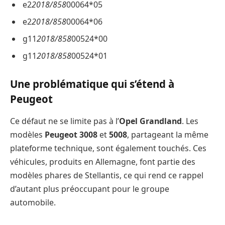
e2
2018/858
00064*05
e2
2018/858
00064*06
g11
2018/858
00524*00
g11
2018/858
00524*01
Une problématique qui s’étend à
Peugeot
Ce défaut ne se limite pas à l’
Opel Grandland
. Les
modèles
Peugeot 3008
et
5008
, partageant la même
plateforme technique, sont également touchés. Ces
véhicules, produits en Allemagne, font partie des
modèles phares de Stellantis, ce qui rend ce rappel
d’autant plus préoccupant pour le groupe
automobile.