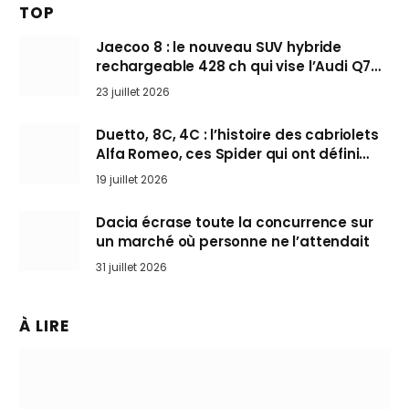
TOP
Jaecoo 8 : le nouveau SUV hybride
rechargeable 428 ch qui vise l’Audi Q7
arrive en Europe cet automne
23 juillet 2026
Duetto, 8C, 4C : l’histoire des cabriolets
Alfa Romeo, ces Spider qui ont défini
l’art de rouler cheveux au vent
19 juillet 2026
Dacia écrase toute la concurrence sur
un marché où personne ne l’attendait
31 juillet 2026
À LIRE