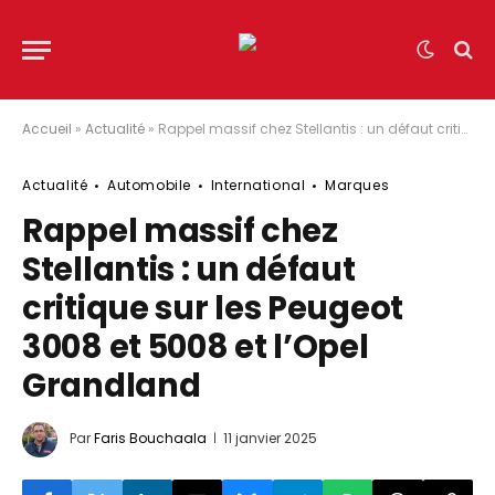
Accueil
»
Actualité
»
Rappel massif chez Stellantis : un défaut critique sur les Peugeot 3008 et 5008 et l’Opel Grandland
Actualité
Automobile
International
Marques
Rappel massif chez
Stellantis : un défaut
critique sur les Peugeot
3008 et 5008 et l’Opel
Grandland
Par
Faris Bouchaala
11 janvier 2025