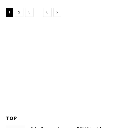
…
Suivant
1
2
3
6
TOP