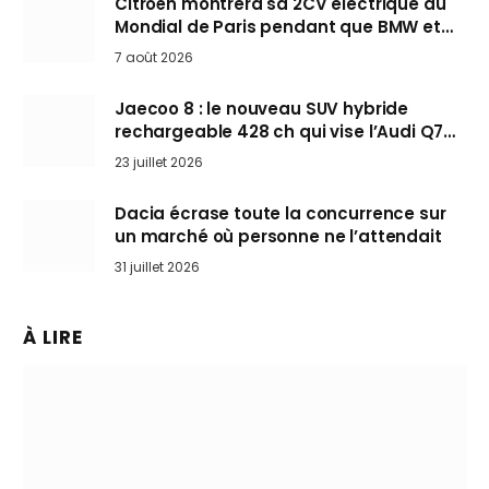
Citroën montrera sa 2CV électrique au
Mondial de Paris pendant que BMW et
Mini désertent le salon
7 août 2026
Jaecoo 8 : le nouveau SUV hybride
rechargeable 428 ch qui vise l’Audi Q7
arrive en Europe cet automne
23 juillet 2026
Dacia écrase toute la concurrence sur
un marché où personne ne l’attendait
31 juillet 2026
À LIRE