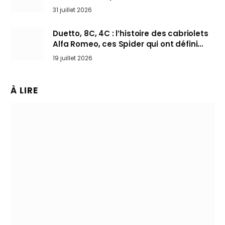
31 juillet 2026
Duetto, 8C, 4C : l’histoire des cabriolets
Alfa Romeo, ces Spider qui ont défini
l’art de rouler cheveux au vent
19 juillet 2026
À LIRE