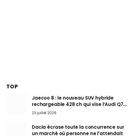
TOP
Jaecoo 8 : le nouveau SUV hybride
rechargeable 428 ch qui vise l’Audi Q7
arrive en Europe cet automne
23 juillet 2026
Dacia écrase toute la concurrence sur
un marché où personne ne l’attendait