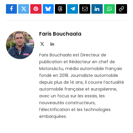
Facebook
Twitter
Pinterest
Bluesky
Threads
Partager
Email
LinkedIn
WhatsApp
Copi
sur
le
Telegram
lien
Faris Bouchaala
X
LinkedIn
(Twitter)
Faris Bouchaala est Directeur de
publication et Rédacteur en chef de
MotorsActu, média automobile français
fondé en 2018. Journaliste automobile
depuis plus de 14 ans, il couvre l’actualité
automobile française et européenne,
avec un focus sur les essais, les
nouveautés constructeurs,
l’électrification et les technologies
embarquées.