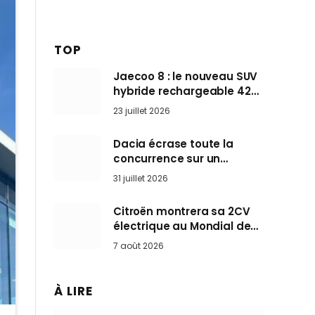
TOP
Jaecoo 8 : le nouveau SUV
hybride rechargeable 428
ch qui vise l’Audi Q7 arrive
23 juillet 2026
en Europe cet automne
Dacia écrase toute la
concurrence sur un
marché où personne ne
31 juillet 2026
l’attendait
Citroën montrera sa 2CV
électrique au Mondial de
Paris pendant que BMW et
7 août 2026
Mini désertent le salon
À LIRE