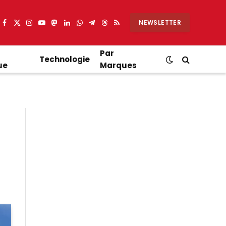
NEWSLETTER
Facebook
X
Instagram
YouTube
Mastodon
LinkedIn
WhatsApp
Partager
Threads
RSS
(Twitter)
sur
Telegram
Par
Technologie
ue
Marques