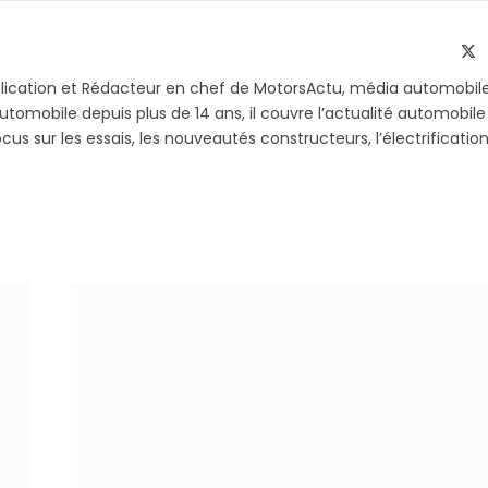
sur
le
Telegram
li
X
(T
blication et Rédacteur en chef de MotorsActu, média automobil
utomobile depuis plus de 14 ans, il couvre l’actualité automobile
s sur les essais, les nouveautés constructeurs, l’électrification