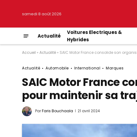
samedi 8 août 2026
Voitures Electriques &
Actualité
Hybrides
Accueil
»
Actualité
»
SAIC Motor France consolide son organisa
Actualité
Automobile
International
Marques
SAIC Motor France co
pour maintenir sa tra
Par
Faris Bouchaala
21 avril 2024