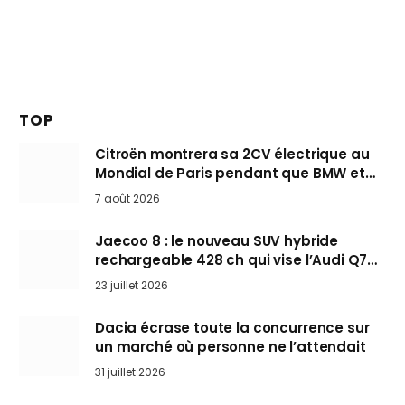
TOP
Citroën montrera sa 2CV électrique au
Mondial de Paris pendant que BMW et
Mini désertent le salon
7 août 2026
Jaecoo 8 : le nouveau SUV hybride
rechargeable 428 ch qui vise l’Audi Q7
arrive en Europe cet automne
23 juillet 2026
Dacia écrase toute la concurrence sur
un marché où personne ne l’attendait
31 juillet 2026