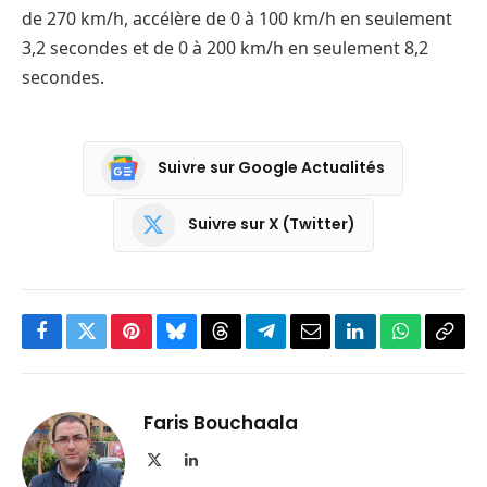
de 270 km/h, accélère de 0 à 100 km/h en seulement
3,2 secondes et de 0 à 200 km/h en seulement 8,2
secondes.
Suivre sur Google Actualités
Suivre sur X (Twitter)
Facebook
Twitter
Pinterest
Bluesky
Threads
Partager
Email
LinkedIn
WhatsApp
Copi
sur
le
Telegram
lien
Faris Bouchaala
X
LinkedIn
(Twitter)