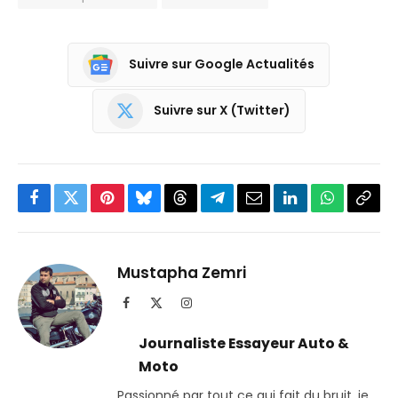
Suivre sur Google Actualités
Suivre sur X (Twitter)
Facebook
Twitter
Pinterest
Bluesky
Threads
Partager
Email
LinkedIn
WhatsApp
Copi
sur
le
Telegram
lien
Mustapha Zemri
Facebook
X
Instagram
(Twitter)
Journaliste Essayeur Auto &
Moto
Passionné par tout ce qui fait du bruit, je