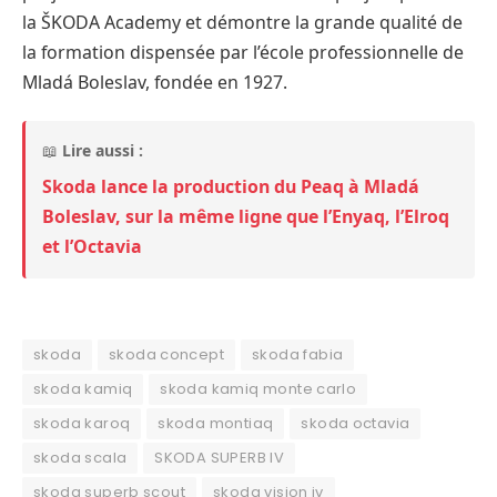
la ŠKODA Academy et démontre la grande qualité de
la formation dispensée par l’école professionnelle de
Mladá Boleslav, fondée en 1927.
📖
Lire aussi :
Skoda lance la production du Peaq à Mladá
Boleslav, sur la même ligne que l’Enyaq, l’Elroq
et l’Octavia
skoda
skoda concept
skoda fabia
skoda kamiq
skoda kamiq monte carlo
skoda karoq
skoda montiaq
skoda octavia
skoda scala
SKODA SUPERB IV
skoda superb scout
skoda vision iv