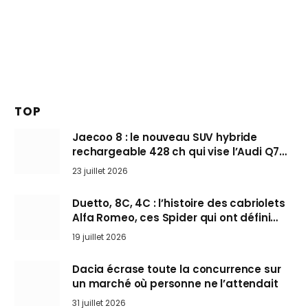
TOP
Jaecoo 8 : le nouveau SUV hybride
rechargeable 428 ch qui vise l’Audi Q7
arrive en Europe cet automne
23 juillet 2026
Duetto, 8C, 4C : l’histoire des cabriolets
Alfa Romeo, ces Spider qui ont défini
l’art de rouler cheveux au vent
19 juillet 2026
Dacia écrase toute la concurrence sur
un marché où personne ne l’attendait
31 juillet 2026