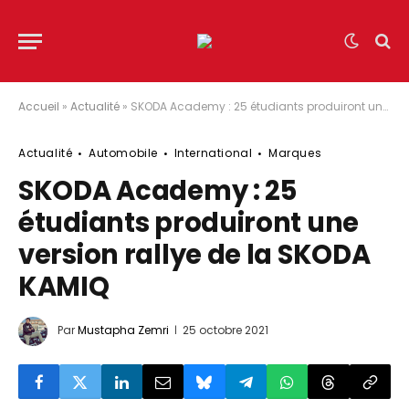
Accueil
»
Actualité
»
SKODA Academy : 25 étudiants produiront une version rallye de la SKODA KAMIQ
Actualité
Automobile
International
Marques
SKODA Academy : 25
étudiants produiront une
version rallye de la SKODA
KAMIQ
Par
Mustapha Zemri
25 octobre 2021