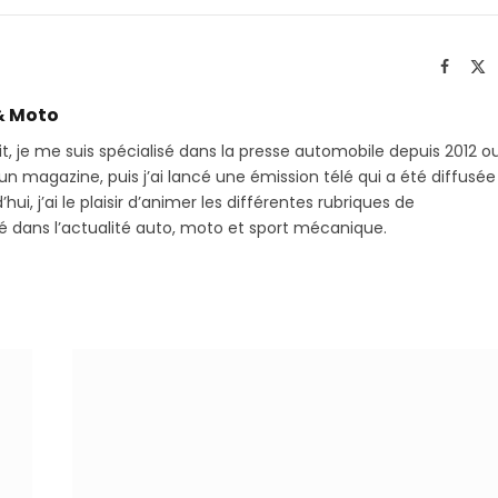
sur
le
Telegram
li
Facebo
X
(T
& Moto
it, je me suis spécialisé dans la presse automobile depuis 2012 o
 magazine, puis j’ai lancé une émission télé qui a été diffusée
hui, j’ai le plaisir d’animer les différentes rubriques de
sé dans l’actualité auto, moto et sport mécanique.