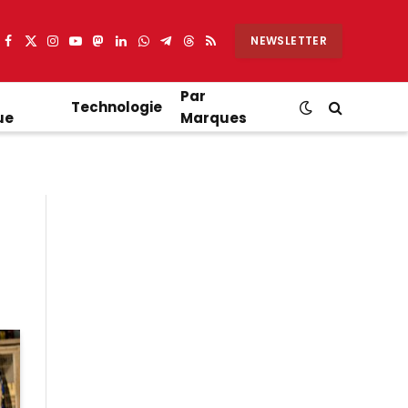
NEWSLETTER
Facebook
X
Instagram
YouTube
Mastodon
LinkedIn
WhatsApp
Partager
Threads
RSS
(Twitter)
sur
Telegram
Par
Technologie
ue
Marques