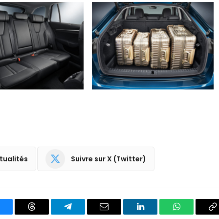
tualités
Suivre sur X (Twitter)
luesky
Threads
Partager
Email
LinkedIn
WhatsApp
C