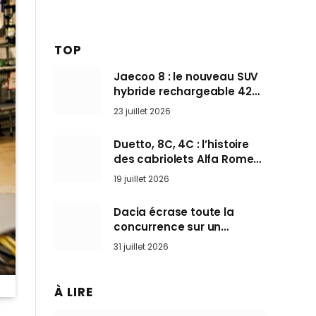
TOP
Jaecoo 8 : le nouveau SUV
hybride rechargeable 428
ch qui vise l’Audi Q7 arrive
23 juillet 2026
en Europe cet automne
Duetto, 8C, 4C : l’histoire
des cabriolets Alfa Romeo,
ces Spider qui ont défini
19 juillet 2026
l’art de rouler cheveux au
vent
Dacia écrase toute la
concurrence sur un
marché où personne ne
31 juillet 2026
l’attendait
À LIRE