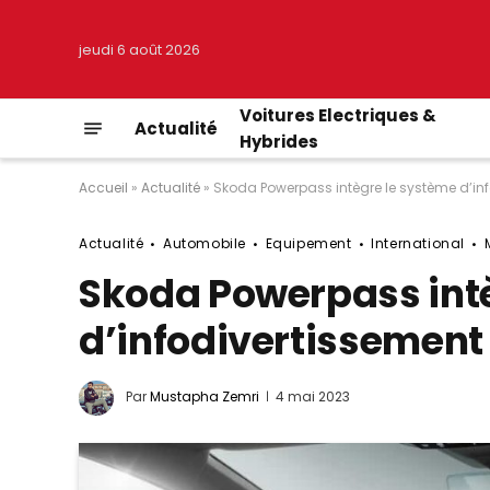
jeudi 6 août 2026
Voitures Electriques &
Actualité
Hybrides
Accueil
»
Actualité
»
Skoda Powerpass intègre le système d’inf
Actualité
Automobile
Equipement
International
Skoda Powerpass int
d’infodivertissement 
Par
Mustapha Zemri
4 mai 2023