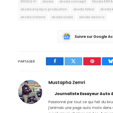
ENYAQ iV
skoda
skoda concept
Skoda ENY
skoda enyaq iv production
skoda fabia
skoda 
skoda octavia
skoda scala
skoda vision iv
Suivre sur Google Ac
PARTAGER.
Facebook
Twitter
Pinterest
B
Mustapha Zemri
Journaliste Essayeur Auto 
Passionné par tout ce qui fait du bru
j’animais une page auto moto dans un