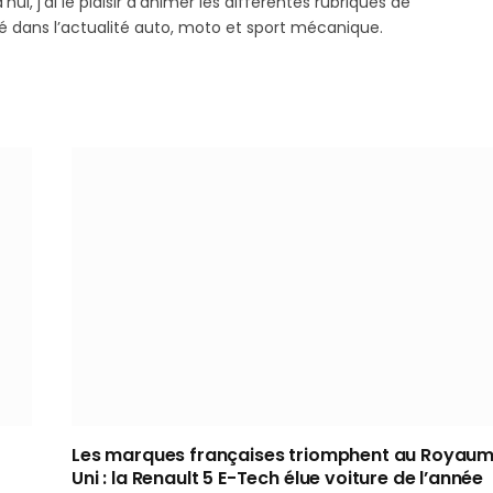
hui, j’ai le plaisir d’animer les différentes rubriques de
sé dans l’actualité auto, moto et sport mécanique.
Les marques françaises triomphent au Royau
Uni : la Renault 5 E-Tech élue voiture de l’année