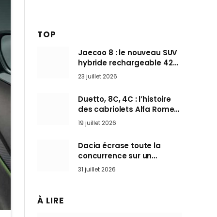
TOP
Jaecoo 8 : le nouveau SUV
hybride rechargeable 428
ch qui vise l’Audi Q7 arrive
23 juillet 2026
en Europe cet automne
Duetto, 8C, 4C : l’histoire
des cabriolets Alfa Romeo,
ces Spider qui ont défini
19 juillet 2026
l’art de rouler cheveux au
vent
Dacia écrase toute la
concurrence sur un
marché où personne ne
31 juillet 2026
l’attendait
À LIRE