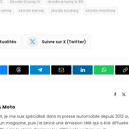
AQ
Skoda Enyaq iV
skoda enyaq iv 80
kamiq
skoda karoq
skoda kodiaq
skoda montiaq
tualités
Suivre sur X (Twitter)
luesky
Threads
Partager
Email
LinkedIn
WhatsApp
C
sur
le
Telegram
li
Facebo
X
(T
& Moto
it, je me suis spécialisé dans la presse automobile depuis 2012 o
 magazine, puis j’ai lancé une émission télé qui a été diffusée