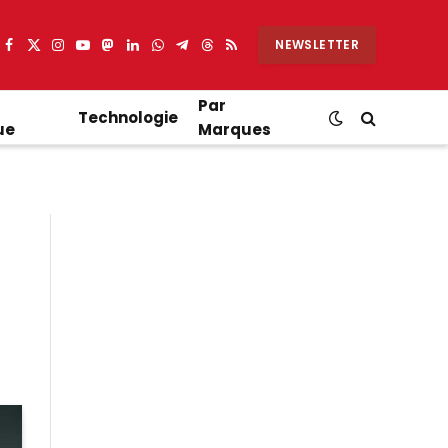
NEWSLETTER
Facebook
X
Instagram
YouTube
Mastodon
LinkedIn
WhatsApp
Partager
Threads
RSS
(Twitter)
sur
Telegram
Par
Technologie
ue
Marques