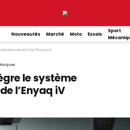
Sport
Nouveautés
Marché
Moto
Essais
Mécaniq
odivertissement de l’Enyaq iV
Marques
ègre le système
de l’Enyaq iV