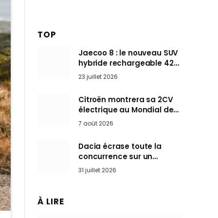
TOP
Jaecoo 8 : le nouveau SUV
hybride rechargeable 428
ch qui vise l’Audi Q7 arrive
23 juillet 2026
en Europe cet automne
Citroën montrera sa 2CV
électrique au Mondial de
Paris pendant que BMW et
7 août 2026
Mini désertent le salon
Dacia écrase toute la
concurrence sur un
marché où personne ne
31 juillet 2026
l’attendait
À LIRE