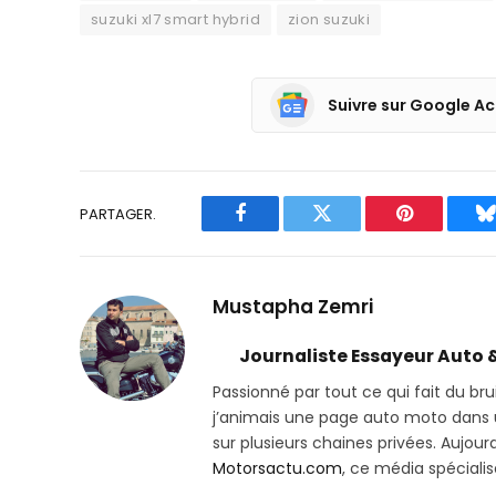
suzuki xl7 smart hybrid
zion suzuki
Suivre sur Google Ac
PARTAGER.
Facebook
Twitter
Pinterest
B
Mustapha Zemri
Journaliste Essayeur Auto 
Passionné par tout ce qui fait du bru
j’animais une page auto moto dans un
sur plusieurs chaines privées. Aujourd’
Motorsactu.com
, ce média spéciali