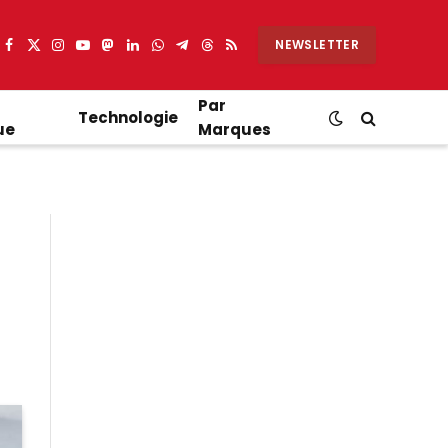
NEWSLETTER
Facebook
X
Instagram
YouTube
Mastodon
LinkedIn
WhatsApp
Partager
Threads
RSS
(Twitter)
sur
Telegram
Par
Technologie
ue
Marques