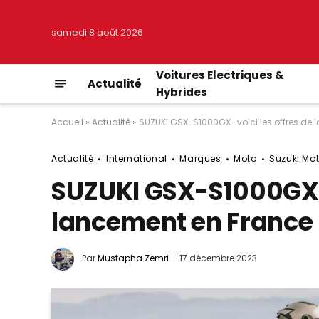
samedi 8 août 2026
Voitures Electriques &
Actualité
Hybrides
Accueil
»
Actualité
»
SUZUKI GSX-S1000GX : voici les offres de 
Actualité
International
Marques
Moto
Suzuki Mo
SUZUKI GSX-S1000GX : 
lancement en France 
Par
Mustapha Zemri
17 décembre 2023