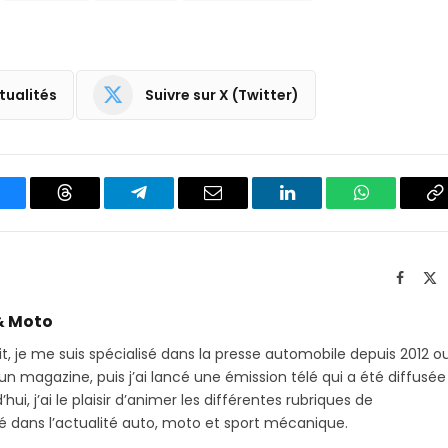
tualités
Suivre sur X (Twitter)
luesky
Threads
Partager
Email
LinkedIn
WhatsApp
C
sur
le
Telegram
li
Facebo
X
(T
& Moto
it, je me suis spécialisé dans la presse automobile depuis 2012 o
 magazine, puis j’ai lancé une émission télé qui a été diffusée
hui, j’ai le plaisir d’animer les différentes rubriques de
sé dans l’actualité auto, moto et sport mécanique.