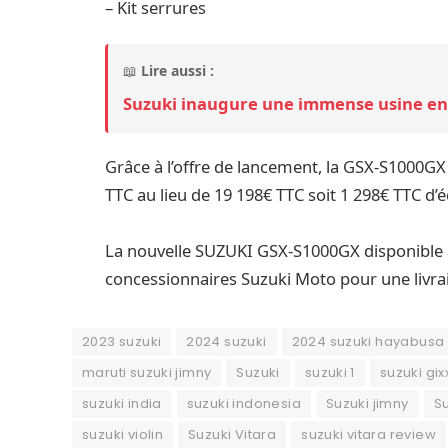
– Kit serrures
📖
Lire aussi :
Suzuki inaugure une immense usine en I
Grâce à l’offre de lancement, la GSX-S1000GX
TTC au lieu de 19 198€ TTC soit 1 298€ TTC d
La nouvelle SUZUKI GSX-S1000GX disponible 
concessionnaires Suzuki Moto pour une livrai
2023 suzuki
2024 suzuki
2024 suzuki hayabusa
maruti suzuki jimny
Suzuki
suzuki 1
suzuki gix
suzuki india
suzuki indonesia
Suzuki jimny
S
suzuki violin
Suzuki Vitara
suzuki vitara review