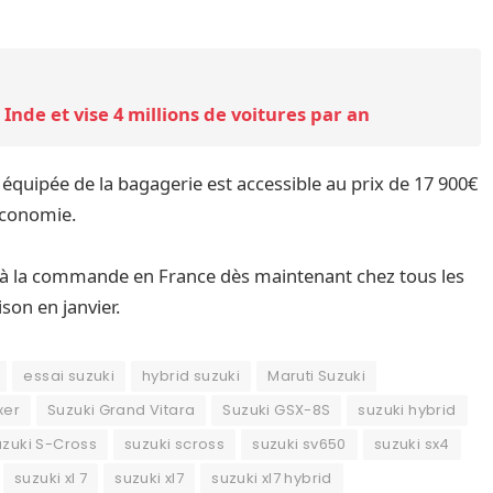
nde et vise 4 millions de voitures par an
 équipée de la bagagerie est accessible au prix de 17 900€
’économie.
à la commande en France dès maintenant chez tous les
son en janvier.
essai suzuki
hybrid suzuki
Maruti Suzuki
xer
Suzuki Grand Vitara
Suzuki GSX-8S
suzuki hybrid
uzuki S-Cross
suzuki scross
suzuki sv650
suzuki sx4
suzuki xl 7
suzuki xl7
suzuki xl7 hybrid