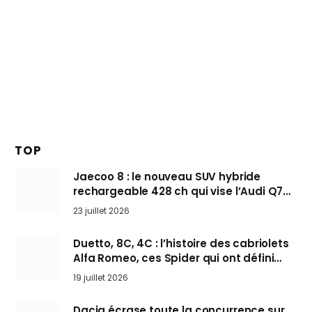
TOP
Jaecoo 8 : le nouveau SUV hybride
rechargeable 428 ch qui vise l’Audi Q7
arrive en Europe cet automne
23 juillet 2026
Duetto, 8C, 4C : l’histoire des cabriolets
Alfa Romeo, ces Spider qui ont défini
l’art de rouler cheveux au vent
19 juillet 2026
Dacia écrase toute la concurrence sur