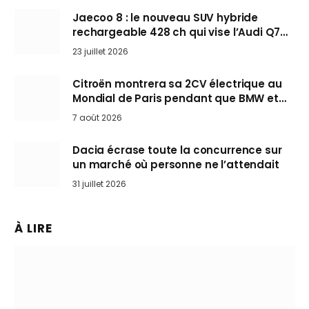
Jaecoo 8 : le nouveau SUV hybride
rechargeable 428 ch qui vise l’Audi Q7
arrive en Europe cet automne
23 juillet 2026
Citroën montrera sa 2CV électrique au
Mondial de Paris pendant que BMW et
Mini désertent le salon
7 août 2026
Dacia écrase toute la concurrence sur
un marché où personne ne l’attendait
31 juillet 2026
À LIRE