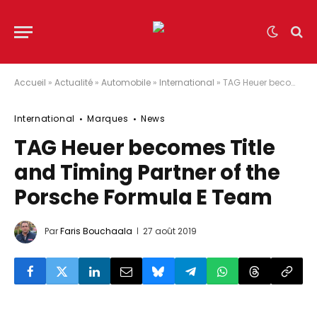
Accueil
»
Actualité
»
Automobile
»
International
»
TAG Heuer becomes Title and Timing Partner of the Porsche Formula E Team
International
Marques
News
TAG Heuer becomes Title
and Timing Partner of the
Porsche Formula E Team
Par
Faris Bouchaala
27 août 2019