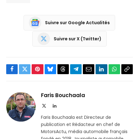
Suivre sur Google Actualités
Suivre sur X (Twitter)
Facebook
Twitter
Pinterest
Bluesky
Threads
Partager
Email
LinkedIn
WhatsApp
Copi
sur
le
Telegram
lien
Faris Bouchaala
X
LinkedIn
(Twitter)
Faris Bouchaala est Directeur de
publication et Rédacteur en chef de
MotorsActu, média automobile français
fondé en 2018. Journaliste automobile