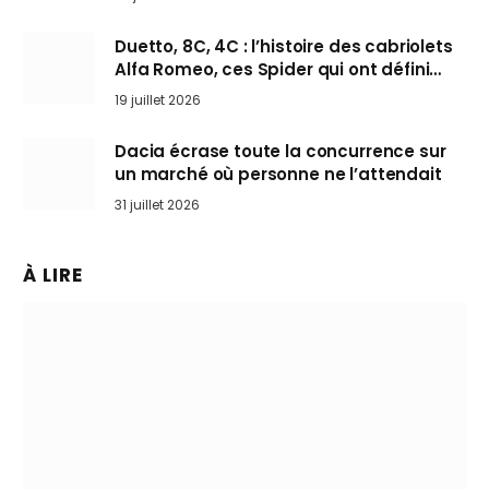
Duetto, 8C, 4C : l’histoire des cabriolets
Alfa Romeo, ces Spider qui ont défini
l’art de rouler cheveux au vent
19 juillet 2026
Dacia écrase toute la concurrence sur
un marché où personne ne l’attendait
31 juillet 2026
À LIRE