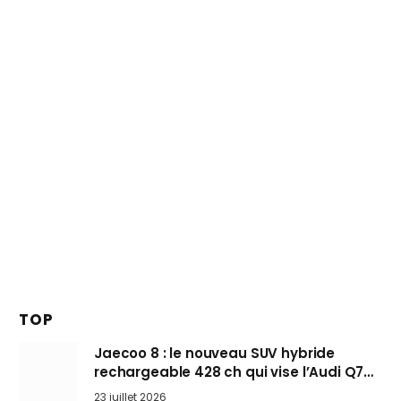
TOP
Jaecoo 8 : le nouveau SUV hybride
rechargeable 428 ch qui vise l’Audi Q7
arrive en Europe cet automne
23 juillet 2026