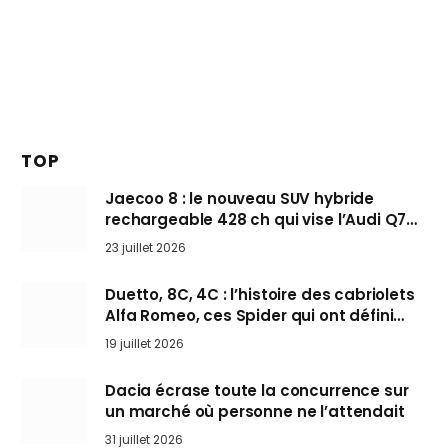
TOP
Jaecoo 8 : le nouveau SUV hybride
rechargeable 428 ch qui vise l’Audi Q7
arrive en Europe cet automne
23 juillet 2026
Duetto, 8C, 4C : l’histoire des cabriolets
Alfa Romeo, ces Spider qui ont défini
l’art de rouler cheveux au vent
19 juillet 2026
Dacia écrase toute la concurrence sur
un marché où personne ne l’attendait
31 juillet 2026