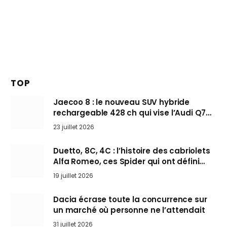
TOP
Jaecoo 8 : le nouveau SUV hybride
rechargeable 428 ch qui vise l’Audi Q7
arrive en Europe cet automne
23 juillet 2026
Duetto, 8C, 4C : l’histoire des cabriolets
Alfa Romeo, ces Spider qui ont défini
l’art de rouler cheveux au vent
19 juillet 2026
Dacia écrase toute la concurrence sur
un marché où personne ne l’attendait
31 juillet 2026