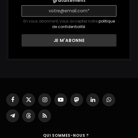
gratuitement
En vous abonnant, vous acceptez notre
politique
de confidentialité
.
Facebook
X
Instagram
YouTube
Mastodon
LinkedIn
WhatsApp
(Twitter)
Partager
Threads
RSS
sur
Telegram
QUI SOMMES-NOUS ?