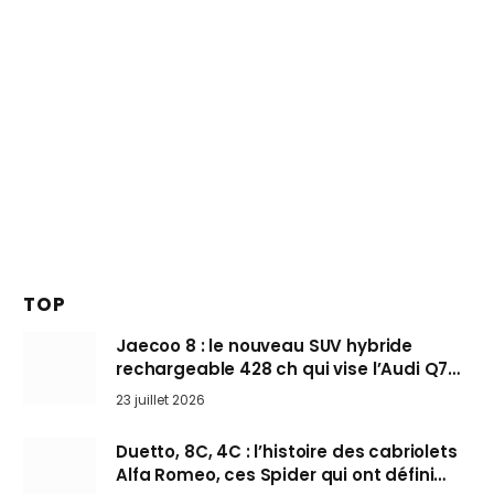
TOP
Jaecoo 8 : le nouveau SUV hybride
rechargeable 428 ch qui vise l’Audi Q7
arrive en Europe cet automne
23 juillet 2026
Duetto, 8C, 4C : l’histoire des cabriolets
Alfa Romeo, ces Spider qui ont défini