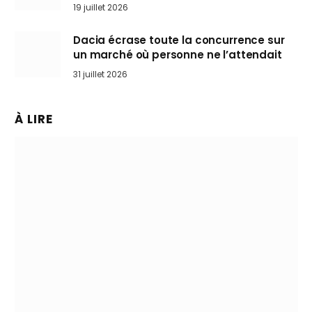
l’art de rouler cheveux au vent
19 juillet 2026
Dacia écrase toute la concurrence sur
un marché où personne ne l’attendait
31 juillet 2026
À LIRE