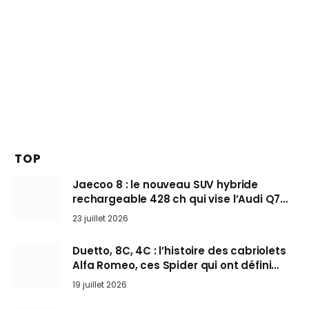
TOP
Jaecoo 8 : le nouveau SUV hybride
rechargeable 428 ch qui vise l’Audi Q7
arrive en Europe cet automne
23 juillet 2026
Duetto, 8C, 4C : l’histoire des cabriolets
Alfa Romeo, ces Spider qui ont défini
l’art de rouler cheveux au vent
19 juillet 2026