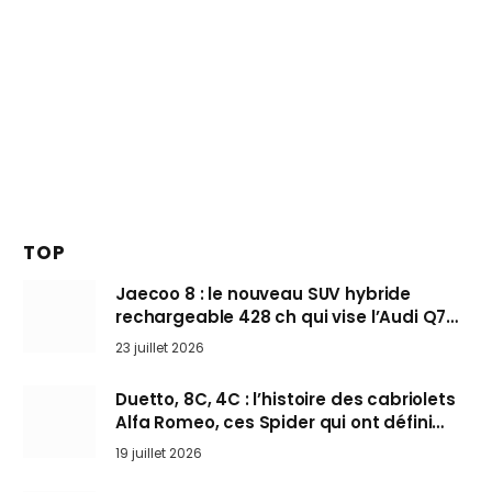
TOP
Jaecoo 8 : le nouveau SUV hybride
rechargeable 428 ch qui vise l’Audi Q7
arrive en Europe cet automne
23 juillet 2026
Duetto, 8C, 4C : l’histoire des cabriolets
Alfa Romeo, ces Spider qui ont défini
l’art de rouler cheveux au vent
19 juillet 2026