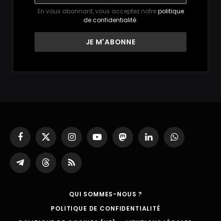
En vous abonnant, vous acceptez notre
politique
de confidentialité
.
Facebook
X
Instagram
YouTube
Mastodon
LinkedIn
WhatsApp
(Twitter)
Partager
Threads
RSS
sur
Telegram
QUI SOMMES-NOUS ?
POLITIQUE DE CONFIDENTIALITÉ