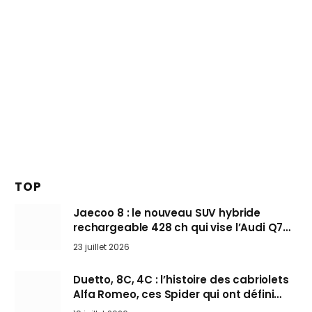
TOP
Jaecoo 8 : le nouveau SUV hybride
rechargeable 428 ch qui vise l’Audi Q7
arrive en Europe cet automne
23 juillet 2026
Duetto, 8C, 4C : l’histoire des cabriolets
Alfa Romeo, ces Spider qui ont défini
l’art de rouler cheveux au vent