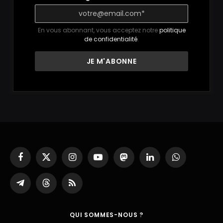
En vous abonnant, vous acceptez notre
politique
de confidentialité
.
Facebook
X
Instagram
YouTube
Mastodon
LinkedIn
WhatsApp
(Twitter)
Partager
Threads
RSS
sur
Telegram
QUI SOMMES-NOUS ?