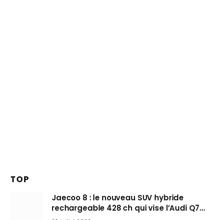
TOP
Jaecoo 8 : le nouveau SUV hybride
rechargeable 428 ch qui vise l’Audi Q7
arrive en Europe cet automne