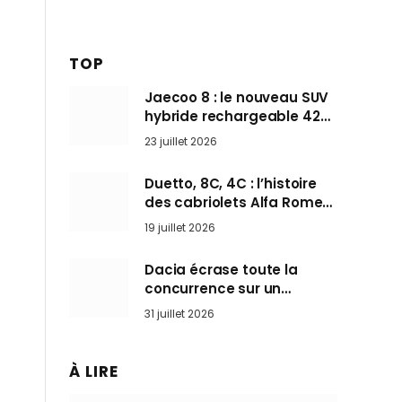
TOP
Jaecoo 8 : le nouveau SUV
hybride rechargeable 428
ch qui vise l’Audi Q7 arrive
23 juillet 2026
en Europe cet automne
Duetto, 8C, 4C : l’histoire
des cabriolets Alfa Romeo,
ces Spider qui ont défini
19 juillet 2026
l’art de rouler cheveux au
vent
Dacia écrase toute la
concurrence sur un
marché où personne ne
31 juillet 2026
l’attendait
À LIRE