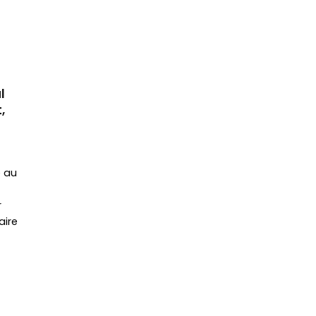
l
,
e au
r
aire