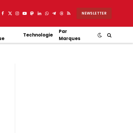
NEWSLETTER
Facebook
X
Instagram
YouTube
Mastodon
LinkedIn
WhatsApp
Partager
Threads
RSS
(Twitter)
sur
Telegram
Par
Technologie
ue
Marques