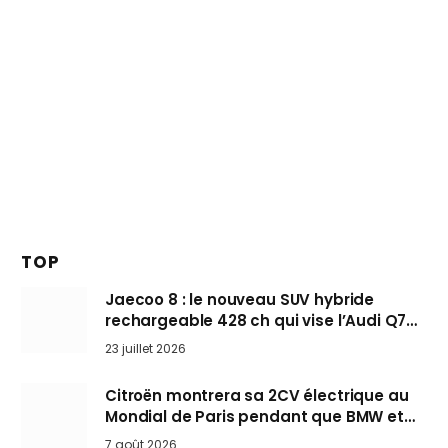
TOP
Jaecoo 8 : le nouveau SUV hybride
rechargeable 428 ch qui vise l’Audi Q7
arrive en Europe cet automne
23 juillet 2026
Citroën montrera sa 2CV électrique au
Mondial de Paris pendant que BMW et
Mini désertent le salon
7 août 2026