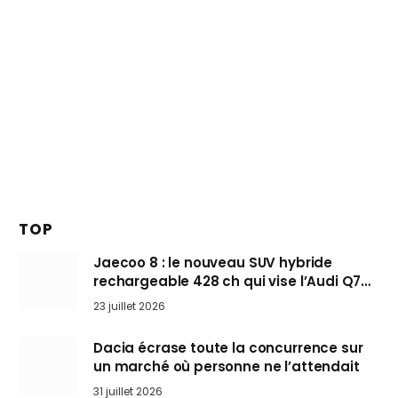
TOP
Jaecoo 8 : le nouveau SUV hybride
rechargeable 428 ch qui vise l’Audi Q7
arrive en Europe cet automne
23 juillet 2026
Dacia écrase toute la concurrence sur
un marché où personne ne l’attendait
31 juillet 2026