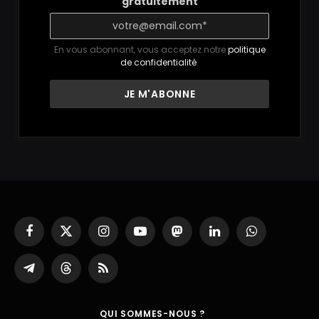
gratuitement
En vous abonnant, vous acceptez notre
politique
de confidentialité
.
Facebook
X
Instagram
YouTube
Mastodon
LinkedIn
WhatsApp
(Twitter)
Partager
Threads
RSS
sur
Telegram
QUI SOMMES-NOUS ?