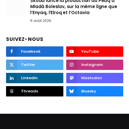
Skoda lance la production du Peaq à
Mladá Boleslav, sur la même ligne que
l’Enyaq, l’Elroq et l’Octavia
6 août 2026
SUIVEZ-NOUS
Facebook
YouTube
Twitter
Instagram
LinkedIn
Mastodon
Threads
Bluesky