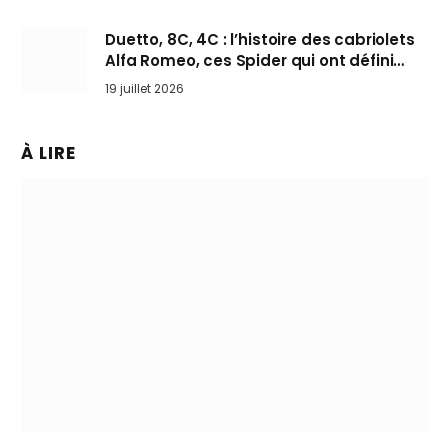
Duetto, 8C, 4C : l’histoire des cabriolets
Alfa Romeo, ces Spider qui ont défini
l’art de rouler cheveux au vent
19 juillet 2026
À LIRE