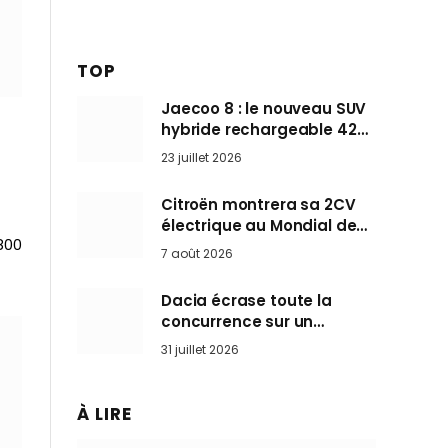
TOP
Jaecoo 8 : le nouveau SUV
hybride rechargeable 428
ch qui vise l’Audi Q7 arrive
23 juillet 2026
en Europe cet automne
Citroën montrera sa 2CV
électrique au Mondial de
800
Paris pendant que BMW et
7 août 2026
Mini désertent le salon
Dacia écrase toute la
concurrence sur un
marché où personne ne
31 juillet 2026
l’attendait
À LIRE