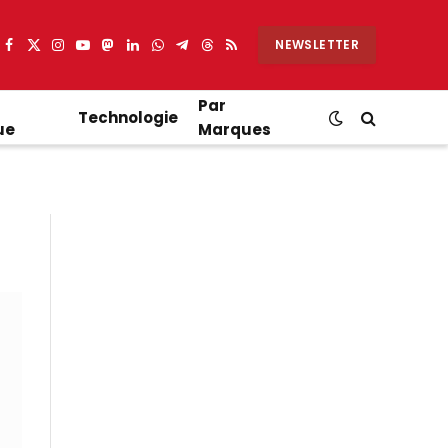
NEWSLETTER
Facebook
X
Instagram
YouTube
Mastodon
LinkedIn
WhatsApp
Partager
Threads
RSS
(Twitter)
sur
Telegram
Par
Technologie
ue
Marques