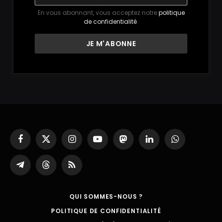
En vous abonnant, vous acceptez notre
politique
de confidentialité
.
Facebook
X
Instagram
YouTube
Mastodon
LinkedIn
WhatsApp
(Twitter)
Partager
Threads
RSS
sur
Telegram
QUI SOMMES-NOUS ?
POLITIQUE DE CONFIDENTIALITÉ