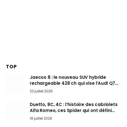
TOP
Jaecoo 8 : le nouveau SUV hybride
rechargeable 428 ch qui vise l’Audi Q7
arrive en Europe cet automne
23 juillet 2026
Duetto, 8C, 4C : l’histoire des cabriolets
Alfa Romeo, ces Spider qui ont défini
l’art de rouler cheveux au vent
19 juillet 2026