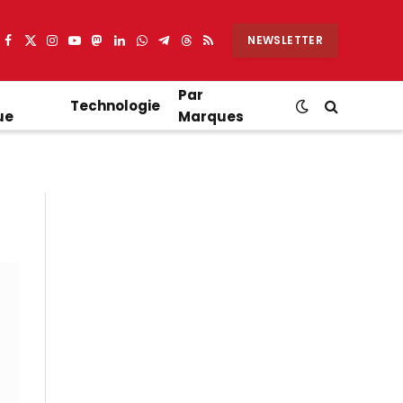
NEWSLETTER
Facebook
X
Instagram
YouTube
Mastodon
LinkedIn
WhatsApp
Partager
Threads
RSS
(Twitter)
sur
Telegram
Par
Technologie
ue
Marques