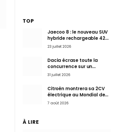
TOP
Jaecoo 8 : le nouveau SUV
hybride rechargeable 428
ch qui vise l’Audi Q7 arrive
23 juillet 2026
en Europe cet automne
Dacia écrase toute la
concurrence sur un
marché où personne ne
31 juillet 2026
l’attendait
Citroën montrera sa 2CV
électrique au Mondial de
Paris pendant que BMW et
7 août 2026
Mini désertent le salon
À LIRE