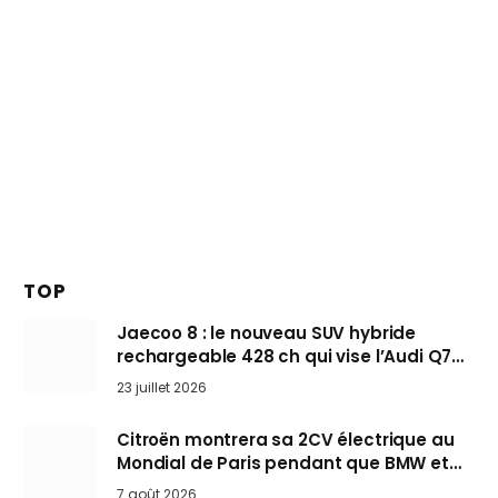
TOP
Jaecoo 8 : le nouveau SUV hybride
rechargeable 428 ch qui vise l’Audi Q7
arrive en Europe cet automne
23 juillet 2026
Citroën montrera sa 2CV électrique au
Mondial de Paris pendant que BMW et
Mini désertent le salon
7 août 2026