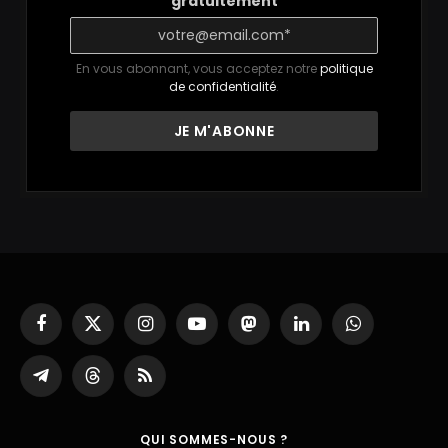
gratuitement
En vous abonnant, vous acceptez notre
politique
de confidentialité
.
Facebook
X
Instagram
YouTube
Mastodon
LinkedIn
WhatsApp
(Twitter)
Partager
Threads
RSS
sur
Telegram
QUI SOMMES-NOUS ?