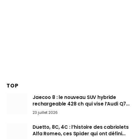
TOP
Jaecoo 8 : le nouveau SUV hybride
rechargeable 428 ch qui vise l’Audi Q7
arrive en Europe cet automne
23 juillet 2026
Duetto, 8C, 4C : l’histoire des cabriolets
Alfa Romeo, ces Spider qui ont défini