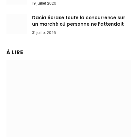
l’art de rouler cheveux au vent
19 juillet 2026
Dacia écrase toute la concurrence sur
un marché où personne ne l’attendait
31 juillet 2026
À LIRE