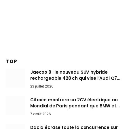
TOP
Jaecoo 8 : le nouveau SUV hybride
rechargeable 428 ch qui vise l’Audi Q7
arrive en Europe cet automne
23 juillet 2026
Citroën montrera sa 2CV électrique au
Mondial de Paris pendant que BMW et
Mini désertent le salon
7 août 2026
Dacia écrase toute la concurrence sur