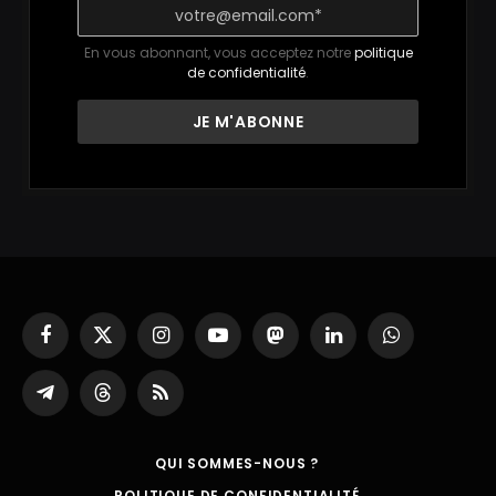
En vous abonnant, vous acceptez notre
politique
de confidentialité
.
Facebook
X
Instagram
YouTube
Mastodon
LinkedIn
WhatsApp
(Twitter)
Partager
Threads
RSS
sur
Telegram
QUI SOMMES-NOUS ?
POLITIQUE DE CONFIDENTIALITÉ