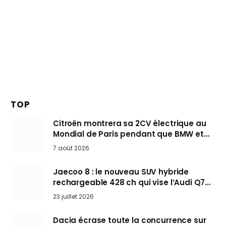
TOP
Citroën montrera sa 2CV électrique au
Mondial de Paris pendant que BMW et
Mini désertent le salon
7 août 2026
Jaecoo 8 : le nouveau SUV hybride
rechargeable 428 ch qui vise l’Audi Q7
arrive en Europe cet automne
23 juillet 2026
Dacia écrase toute la concurrence sur