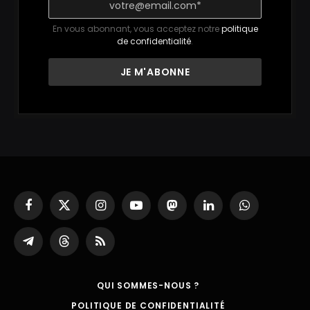
En vous abonnant, vous acceptez notre
politique
de confidentialité
.
Facebook
X
Instagram
YouTube
Mastodon
LinkedIn
WhatsApp
(Twitter)
Partager
Threads
RSS
sur
Telegram
QUI SOMMES-NOUS ?
POLITIQUE DE CONFIDENTIALITÉ