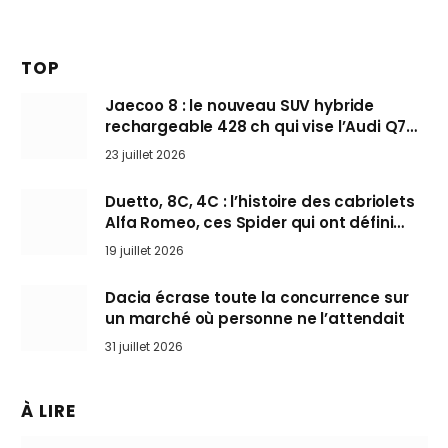
TOP
Jaecoo 8 : le nouveau SUV hybride
rechargeable 428 ch qui vise l’Audi Q7
arrive en Europe cet automne
23 juillet 2026
Duetto, 8C, 4C : l’histoire des cabriolets
Alfa Romeo, ces Spider qui ont défini
l’art de rouler cheveux au vent
19 juillet 2026
Dacia écrase toute la concurrence sur
un marché où personne ne l’attendait
31 juillet 2026
À LIRE