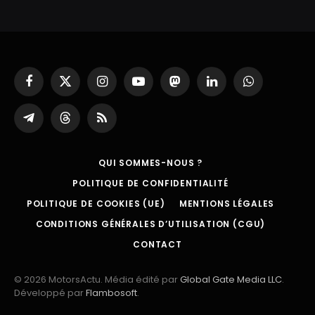
Facebook
X
Instagram
YouTube
Mastodon
LinkedIn
WhatsApp
(Twitter)
Partager
Threads
RSS
sur
Telegram
QUI SOMMES-NOUS ?
POLITIQUE DE CONFIDENTIALITÉ
POLITIQUE DE COOKIES (UE)
MENTIONS LÉGALES
CONDITIONS GÉNÉRALES D’UTILISATION (CGU)
CONTACT
© 2026 MotorsActu. Média édité par
Global Gate Media LLC
.
Développé par
Flambosoft
.