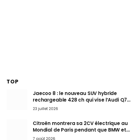
TOP
Jaecoo 8 : le nouveau SUV hybride
rechargeable 428 ch qui vise l’Audi Q7
arrive en Europe cet automne
23 juillet 2026
Citroën montrera sa 2CV électrique au
Mondial de Paris pendant que BMW et
Mini désertent le salon
7 août 2026