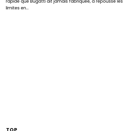
rapide que Bugatti ait jamais fabriquée, a repoussé les
limites en…
TOP