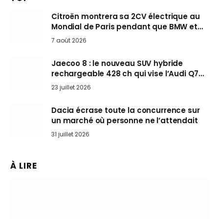
Citroën montrera sa 2CV électrique au
Mondial de Paris pendant que BMW et
Mini désertent le salon
7 août 2026
Jaecoo 8 : le nouveau SUV hybride
rechargeable 428 ch qui vise l’Audi Q7
arrive en Europe cet automne
23 juillet 2026
Dacia écrase toute la concurrence sur
un marché où personne ne l’attendait
31 juillet 2026
À LIRE