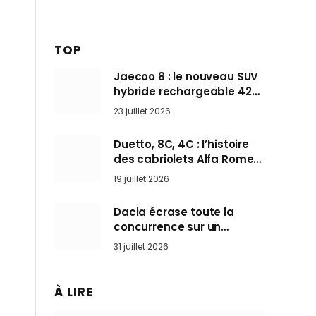
TOP
Jaecoo 8 : le nouveau SUV
hybride rechargeable 428
ch qui vise l’Audi Q7 arrive
23 juillet 2026
en Europe cet automne
Duetto, 8C, 4C : l’histoire
des cabriolets Alfa Romeo,
ces Spider qui ont défini
19 juillet 2026
l’art de rouler cheveux au
vent
Dacia écrase toute la
concurrence sur un
marché où personne ne
31 juillet 2026
l’attendait
À LIRE