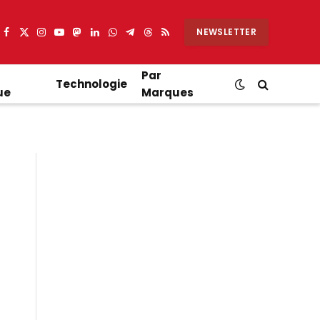
NEWSLETTER
Facebook
X
Instagram
YouTube
Mastodon
LinkedIn
WhatsApp
Partager
Threads
RSS
(Twitter)
sur
Telegram
Par
Technologie
ue
Marques