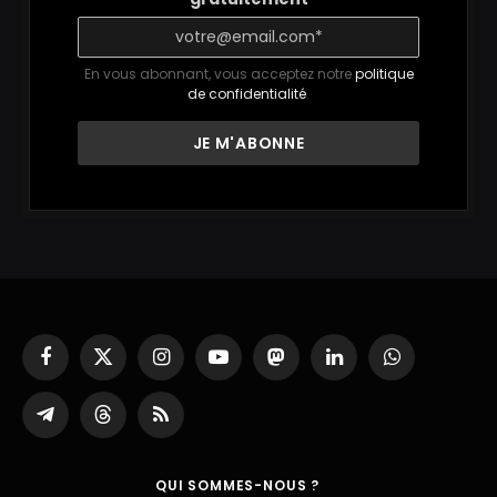
En vous abonnant, vous acceptez notre
politique
de confidentialité
.
Facebook
X
Instagram
YouTube
Mastodon
LinkedIn
WhatsApp
(Twitter)
Partager
Threads
RSS
sur
Telegram
QUI SOMMES-NOUS ?