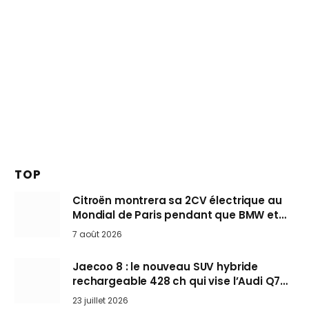
TOP
Citroën montrera sa 2CV électrique au
Mondial de Paris pendant que BMW et
Mini désertent le salon
7 août 2026
Jaecoo 8 : le nouveau SUV hybride
rechargeable 428 ch qui vise l’Audi Q7
arrive en Europe cet automne
23 juillet 2026