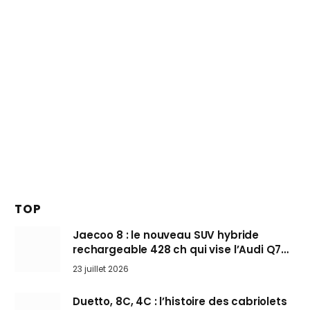
TOP
Jaecoo 8 : le nouveau SUV hybride
rechargeable 428 ch qui vise l’Audi Q7
arrive en Europe cet automne
23 juillet 2026
Duetto, 8C, 4C : l’histoire des cabriolets