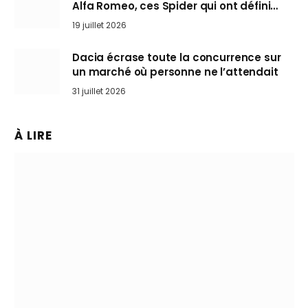
Alfa Romeo, ces Spider qui ont défini
l’art de rouler cheveux au vent
19 juillet 2026
Dacia écrase toute la concurrence sur
un marché où personne ne l’attendait
31 juillet 2026
À LIRE