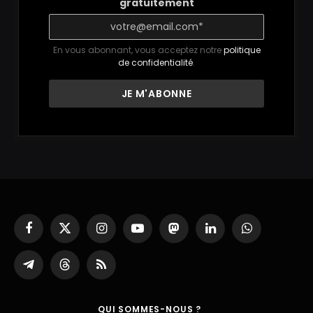
gratuitement
En vous abonnant, vous acceptez notre
politique
de confidentialité
.
Facebook
X
Instagram
YouTube
Mastodon
LinkedIn
WhatsApp
(Twitter)
Partager
Threads
RSS
sur
Telegram
QUI SOMMES-NOUS ?