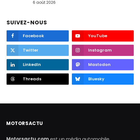
6 août 2026
SUIVEZ-NOUS
Facebook
YouTube
Twitter
Instagram
LinkedIn
Mastodon
Threads
Bluesky
MOTORSACTU
Motorsactu.com
est un média automobile