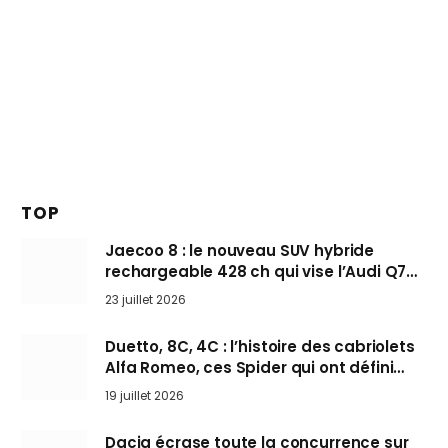
TOP
Jaecoo 8 : le nouveau SUV hybride
rechargeable 428 ch qui vise l’Audi Q7
arrive en Europe cet automne
23 juillet 2026
Duetto, 8C, 4C : l’histoire des cabriolets
Alfa Romeo, ces Spider qui ont défini
l’art de rouler cheveux au vent
19 juillet 2026
Dacia écrase toute la concurrence sur