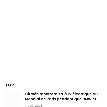
TOP
Citroën montrera sa 2CV électrique au
Mondial de Paris pendant que BMW et
Mini désertent le salon
7 août 2026