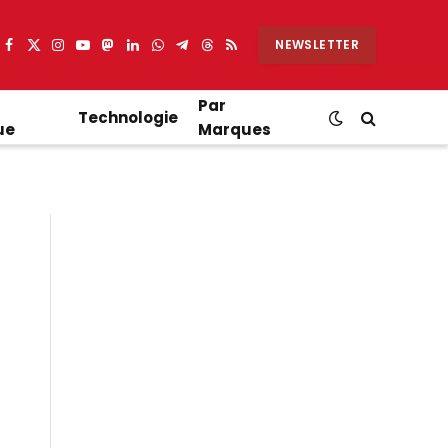
NEWSLETTER
Facebook
X
Instagram
YouTube
Mastodon
LinkedIn
WhatsApp
Partager
Threads
RSS
(Twitter)
sur
Telegram
Par
Technologie
ue
Marques