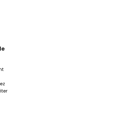
le
nt
rez
iter