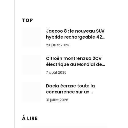
TOP
Jaecoo 8 : le nouveau SUV
hybride rechargeable 428
ch qui vise l’Audi Q7 arrive
23 juillet 2026
en Europe cet automne
Citroën montrera sa 2CV
électrique au Mondial de
Paris pendant que BMW et
7 août 2026
Mini désertent le salon
Dacia écrase toute la
concurrence sur un
marché où personne ne
31 juillet 2026
l’attendait
À LIRE