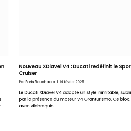
on
Nouveau XDiavel V4 : Ducati redéfinit le Spor
Cruiser
Par
Faris Bouchaala
14 février 2025
Le Ducati XDiavel V4 adopte un style inimitable, subl
s
par la présence du moteur V4 Granturismo. Ce bloc,
-
avec vilebrequin…