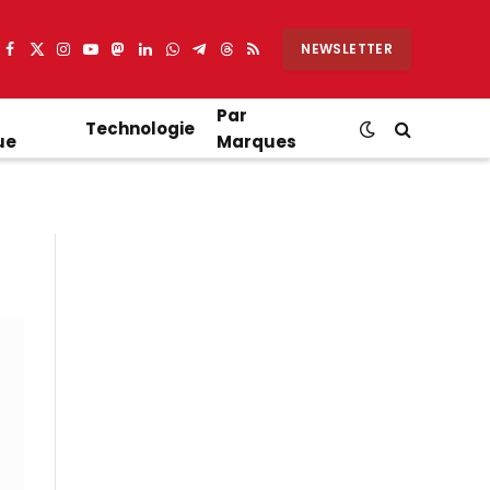
NEWSLETTER
Facebook
X
Instagram
YouTube
Mastodon
LinkedIn
WhatsApp
Partager
Threads
RSS
(Twitter)
sur
Telegram
Par
Technologie
ue
Marques