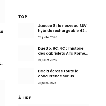
TOP
Jaecoo 8 : le nouveau SUV
hybride rechargeable 428
se
ch qui vise l’Audi Q7 arrive
23 juillet 2026
en Europe cet automne
Duetto, 8C, 4C : l’histoire
des cabriolets Alfa Romeo,
ces Spider qui ont défini
19 juillet 2026
l’art de rouler cheveux au
t…
vent
Dacia écrase toute la
concurrence sur un
marché où personne ne
31 juillet 2026
l’attendait
À LIRE