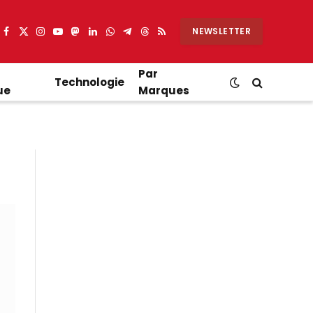
NEWSLETTER
Facebook
X
Instagram
YouTube
Mastodon
LinkedIn
WhatsApp
Partager
Threads
RSS
(Twitter)
sur
Telegram
Par
Technologie
ue
Marques