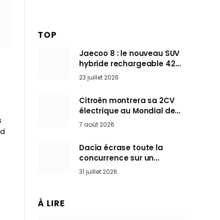
TOP
Jaecoo 8 : le nouveau SUV
hybride rechargeable 428
ch qui vise l’Audi Q7 arrive
23 juillet 2026
en Europe cet automne
Citroën montrera sa 2CV
électrique au Mondial de
s
Paris pendant que BMW et
7 août 2026
Mini désertent le salon
nd
Dacia écrase toute la
concurrence sur un
marché où personne ne
31 juillet 2026
l’attendait
À LIRE