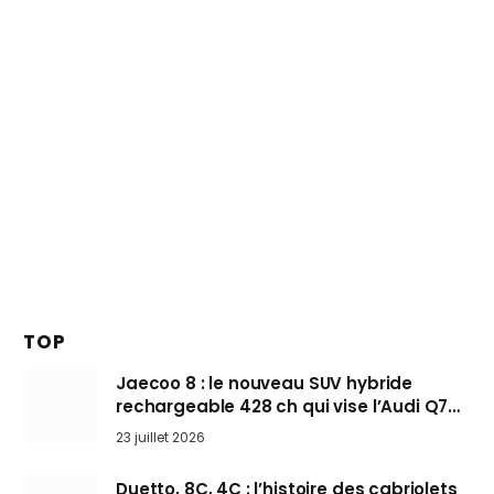
TOP
Jaecoo 8 : le nouveau SUV hybride
rechargeable 428 ch qui vise l’Audi Q7
arrive en Europe cet automne
23 juillet 2026
Duetto, 8C, 4C : l’histoire des cabriolets