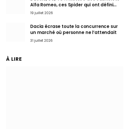
Alfa Romeo, ces Spider qui ont défini
l’art de rouler cheveux au vent
19 juillet 2026
Dacia écrase toute la concurrence sur
un marché où personne ne l’attendait
31 juillet 2026
À LIRE