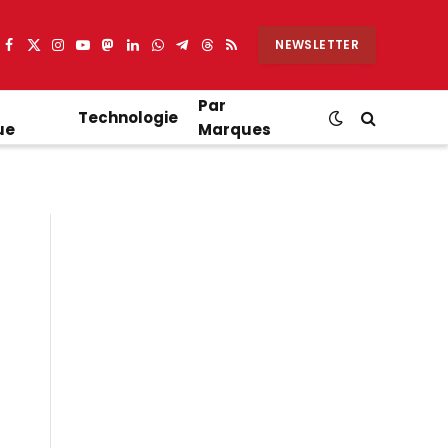
NEWSLETTER
Facebook
X
Instagram
YouTube
Mastodon
LinkedIn
WhatsApp
Partager
Threads
RSS
(Twitter)
sur
Telegram
Par
Technologie
ue
Marques