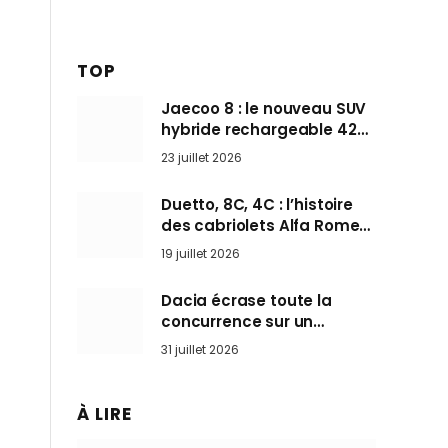
TOP
Jaecoo 8 : le nouveau SUV
hybride rechargeable 428
ch qui vise l’Audi Q7 arrive
23 juillet 2026
en Europe cet automne
Duetto, 8C, 4C : l’histoire
des cabriolets Alfa Romeo,
ces Spider qui ont défini
19 juillet 2026
l’art de rouler cheveux au
vent
Dacia écrase toute la
concurrence sur un
marché où personne ne
31 juillet 2026
l’attendait
À LIRE