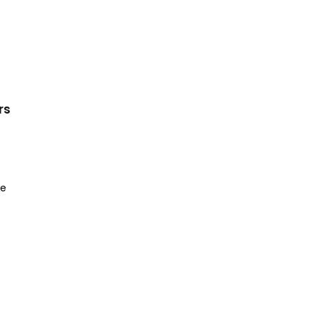
rs
te