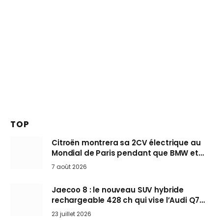
TOP
Citroën montrera sa 2CV électrique au
Mondial de Paris pendant que BMW et
Mini désertent le salon
7 août 2026
Jaecoo 8 : le nouveau SUV hybride
rechargeable 428 ch qui vise l’Audi Q7
arrive en Europe cet automne
23 juillet 2026