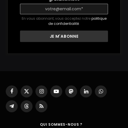
En vous abonnant, vous acceptez notre
politique
de confidentialité
.
Facebook
X
Instagram
YouTube
Mastodon
LinkedIn
WhatsApp
(Twitter)
Partager
Threads
RSS
sur
Telegram
QUI SOMMES-NOUS ?